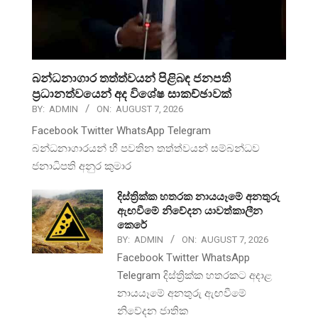
බන්ධනාගාර තත්ත්වයන් පිළිබඳ ජනපති
ප්‍රධානත්වයෙන් අද විශේෂ සාකච්ඡාවක්
BY:
ADMIN
ON:
AUGUST 7, 2026
Facebook Twitter WhatsApp Telegram
බන්ධනාගාරයන් හී පවතින තත්ත්වයන් සම්බන්ධව
ජනාධිපති අනුර කුමාර
දිස්ත්‍රික්ක හතරක නායයෑමේ අනතුරු
ඇඟවීමේ නිවේදන යාවත්කාලීන
කෙරේ
BY:
ADMIN
ON:
AUGUST 7, 2026
Facebook Twitter WhatsApp
Telegram දිස්ත්‍රික්ක හතරකට අදාළ
නායයෑමේ අනතුරු ඇඟවීමේ
නිවේදන ජාතික