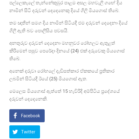
පල්ලෙකැලේ තැන්නේකුඹුර පාළම අසල මහවැලි ගඟේ දිය
නාමින් සිටි දරුවන් දෙදෙනෙකු දියේ ගිලි මියගොස් තිබේ.
තම ඥාතීන් සමග දිය නාමින් සිටියදී එම දරුවන් දෙදෙනා දියේ
ගිලී ඇති බව පොලීසිය පවසයි.
අනතුරුව දරුවන් දෙදෙනා මහනුවර රෝහලට ඇතුළත්
කිරීමෙන් පසුව පෙරේදා දිනයේ (24) එක් දරුවෙකු මියගොස්
තිබේ.
අනෙක් දරුවා රෝහලේ දැඩිසත්කාර ඒකකයේ ප්‍රතිකාර
ලබමින් සිටියදී ඊයේ (25) මියගොස් ඇත.
මෙලෙස මියගොස් ඇත්තේ 15 හැවිරිදි අම්පිටිය ප්‍රදේශයේ
දරුවන් දෙදෙනෙකි.
Facebook
Twitter