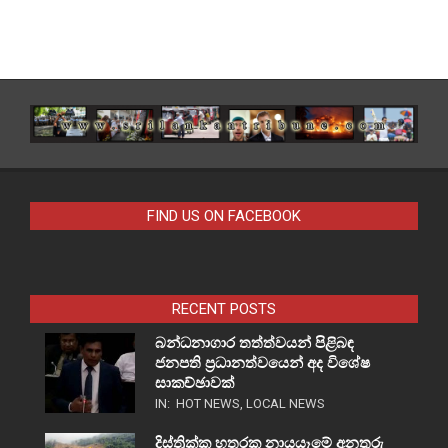
FIND US ON FACEBOOK
RECENT POSTS
බන්ධනාගාර තත්ත්වයන් පිළිබඳ
ජනපති ප්‍රධානත්වයෙන් අද විශේෂ
සාකච්ඡාවක්
IN:
HOT NEWS
,
LOCAL NEWS
දිස්ත්‍රික්ක හතරක නායයෑමේ අනතුරු