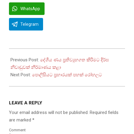
WhatsApp
Telegram
2023-
06-
Previous Post:
දේශීය ණය ප්‍රතිව්‍යුහගත කිරීමට දීර්ඝ
26
නිවාඩුවක් නිර්මාණය කළා
Next Post:
පොලිසියට ප්‍රහාරයක් පහක් රෝහලට
LEAVE A REPLY
Your email address will not be published.
Required fields
are marked
*
Comment