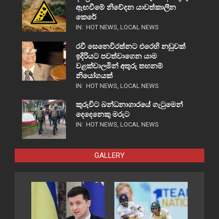
ඇඟවීමේ නිවේදන යාවත්කාලීන
කෙරේ
IN:
HOT NEWS
,
LOCAL NEWS
රවී සෙනෙවිරත්නට එරෙහි නඩුවක්
ඉදිරියට පවත්වාගෙන යාම
වළක්වාලමින් අතුරු තහනම්
නියෝගයක්
IN:
HOT NEWS
,
LOCAL NEWS
කුරුවිට බන්ධනාගාරයේ ගැටුමෙන්
දෙදෙනෙකු මරුට
IN:
HOT NEWS
,
LOCAL NEWS
GALLERY