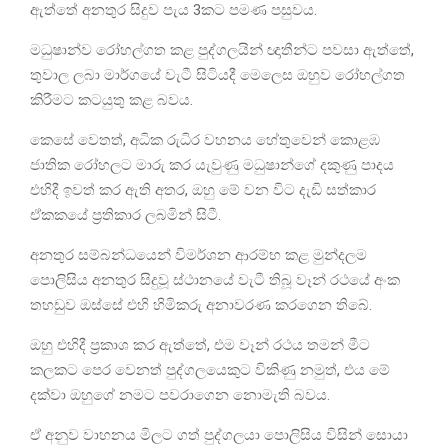
ඇත්තේ අනතුර සිදුව පැය 3කට පමණ පසුවය.
මධුෂාන්ව රෝහල්ගත කළ පුද්ගලයින් ඥාතීන්ට පවසා ඇත්තේ,
තුවාල ලබා මාර්ගයේ වැටී සිටියදී මෙලෙස ඔහුව රෝහල්ගත
කිරීමට කටයුතු කළ බවය.
කෙසේ වෙතත්, අධික රුධිර වහනය හේතුවෙන් කොළඹ
ජාතික රෝහලට මාරු කර යැවුණු මධුෂාන්ගේ දකුණු පාදය
එහිදී ඉවත් කර ඇති අතර, ඔහු මේ වන විට දැඩි සත්කාර
ඒකකයේ ප්‍රතිකාර ලබමින් සිටී.
අනතුර සම්බන්ධයෙන් විමර්ශන ආරම්භ කළ මුන්දලම
පොලිසිය අනතුර සිදුවූ ස්ථානයේ වැටී තිබූ වෑන් රථයේ අංක
තහඩුව ඔස්සේ එහි හිමිකරු අනාවරණ කරගෙන තිබේ.
ඔහු එහිදී ප්‍රකාශ කර ඇත්තේ, එම වෑන් රථය තමන් මීට
කලකට පෙර වෙනත් පුද්ගලයෙකුට විකිණු නමුත්, එය මේ
දක්වා ඔහුගේ නමට පවරාගෙන නොමැති බවය.
ඒ අනුව වාහනය මිලට ගත් පුද්ගලයා පොලිසිය විසින් සොයා