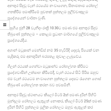
අනතුර සිදුවූ වෑන් රථයේම නංවාගෙන, සිතාමතාම රෝහල්
ගතකිරීම පමාකිරීමේ පුවතක් පුත්තලම පුලිච්චාකුලම
ප්‍රදේශයෙන් වාර්තා වුණි.
පසුගිය ජුනි 28 වැනිදා රාත්‍රි 10.30ට පමණ එම අනතුර සිදුව
තිබුණේ පුත්තලම – කොළඹ ප්‍රධාන මාර්ගයේ පුලිච්චාකුලම
ප්‍රදේශයේදීය.
අශාන් මධුෂාන් මෙන්ඩිස් නම් 35 හැවිරිදි දෙදරු පියෙක් වන
පැදිකරු එම අනතුරින් බරපතළ තුවාල ලැබුවේය.
ගිලන් රථයක් ගෙන්වා මධුෂාන්ව රෝහල්ගත කිරීමට
ප්‍රදේශවාසීන් උත්සාහ කිරීමේදී, වෑන් රථයේ සිටි පිරිස ඔහුව
එම වෑන් රථයටම නංවාගෙන පුත්තලම දෙසට රැගෙන ගොස්
තිබුණේ රෝහල්ගත කරන බව පවසමිනි.
අනතුර සිදුවූ ස්ථානයට කිලෝ මීටර් 2ක් පමණ දුරින් පිහිටි
මුන්දලම රෝහලට ඇතුළත් නොකර, කිලෝ මීටර් 25ක් පමණ
දුරින් පිහිටි පුත්තලම මූලික රෝහලට ඔහුව ඇතුළත් කර