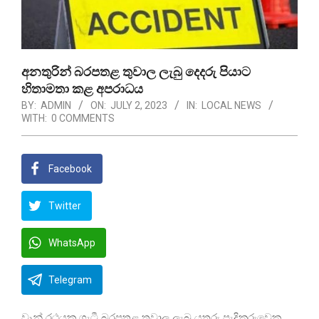
අනතුරින් බරපතළ තුවාල ලැබු දෙදරු පියාට
හිතාමතා කළ අපරාධය
BY:
ADMIN
ON:
JULY 2, 2023
IN:
LOCAL NEWS
WITH:
0 COMMENTS
Facebook
Twitter
WhatsApp
Telegram
වෑන් රථයක ගැටී බරපතළ තුවාල ලැබූ යතුරු පැදිකරුවෙකු