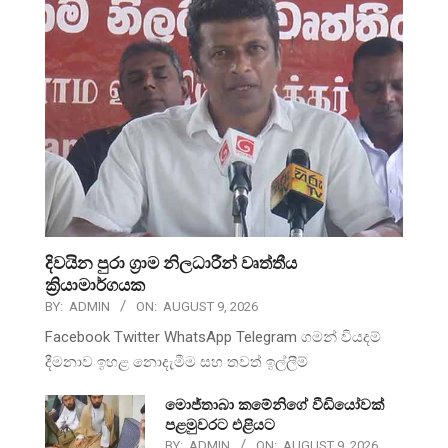
දිවයින පුරා ග්‍රාම නිලධාරීන් වෘත්තීය
ක්‍රියාමාර්ගයක
BY:
ADMIN
ON:
AUGUST 9, 2026
Facebook Twitter WhatsApp Telegram ගමන් වියදම්
දීමනාව ඉහළ නොදැමීම සහ තවත් ඉල්ලීම්
මොජ්තාබා කමේනිගේ වීඩියෝවක්
පළමුවරට එළියට
BY:
ADMIN
ON:
AUGUST 9, 2026