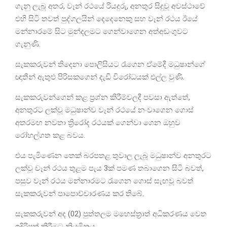
ගැනු ලැබූ අතර, වෑන් රථයේ රියදුරු, අනතුර සිදුවූ අවස්ථාවේ
එහි සිටි තවත් පුද්ගලයින් දෙදෙනෙකු සහ වෑන් රථය ඊයේ
මන්නාරමේ සිට මුන්දලමට ගෙන්වාගෙන අත්අඩංගුවට
ගැනුණි.
සැකකරුවන් තිදෙනා පොලිසියට රැගෙන ඒමේදී මධුෂාන්ගේ
ඥාතීන් ඇතුළු පිරිසකගෙන් දැඩි විරෝධයක් එල්ල වුණි.
සැකකරුවන්ගෙන් කළ ප්‍රශ්න කිරීම්වලදී පවසා ඇත්තේ,
අනතුරට ලක්වූ මධුෂාන්ව වෑන් රථයේ නංවාගෙන ගොස්
අතරමඟ නවතා ත්‍රිරෝද රථයක් ගෙන්වා ගෙන ඔහුව
රෝහල්ගත කළ බවය.
එය පැමිණෙන තෙක් බරපතළ තුවාල ලැබූ මධුෂාන්ව අනතුරට
ලක්වූ වෑන් රථය තුළම පැය 3ක් පමණ තබාගෙන සිටි බවත්,
පසුව වෑන් රථය මන්නාරමට රැගෙන ගොස් සැඟවූ බවත්
සැකකරුවන් පාපොච්චාරණය කර තිබේ.
සැකකරුවන් අද (02) පුත්තලම මහෙස්ත්‍රාත් අධිකරණය වෙත
ඉදිරිපත් කිරීමට නියමිතය