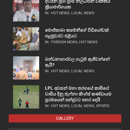
දිවයින පුරා ග්‍රාම නිලධාරීන් වෘත්තීය
ක්‍රියාමාර්ගයක
IN:
HOT NEWS
,
LOCAL NEWS
මොජ්තාබා කමේනිගේ වීඩියෝවක්
පළමුවරට එළියට
IN:
FOREIGN NEWS
,
HOT NEWS
බන්ධනාගාරවල ගැටුම් ඇතිවන්නේ
ඇයි?
IN:
HOT NEWS
,
LOCAL NEWS
LPL අවසන් මහා තරගයේ කාසියේ
වාසිය දිනූ ජැෆ්නා කිංග්ස් කණ්ඩායම
ප්‍රථමයෙන් පන්දුවට පහර දෙයි
IN:
HOT NEWS
,
LOCAL NEWS
,
SPORTS
GALLERY