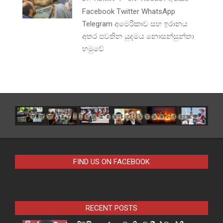
Facebook Twitter WhatsApp
Telegram අමෙරිකාව සහ ඉරානය
අතර පවතින යුදමය නොසන්සුන්තා
හමුවේ
FIND US ON FACEBOOK
RECENT POSTS