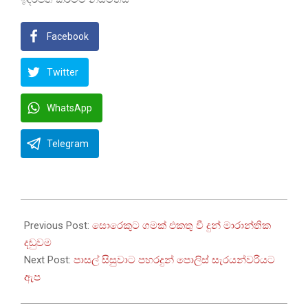
Facebook
Twitter
WhatsApp
Telegram
2023-
07-
Previous Post:
සොරෙකුට ගමක් එකතු වී දුන් මාරාන්තික
02
දඬුවම
Next Post:
පාසල් සිසුවාට පහරදුන් පොලිස් සැරයන්වරියට
ඇප